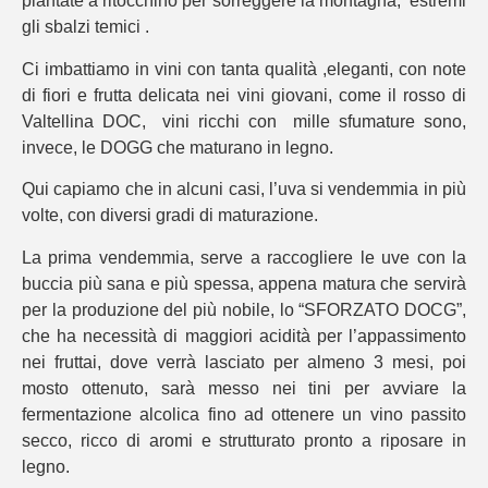
piantate a ritocchino per sorreggere la montagna, estremi
gli sbalzi temici .
Ci imbattiamo in vini con tanta qualità ,eleganti, con note
di fiori e frutta delicata nei vini giovani, come il rosso di
Valtellina DOC, vini ricchi con mille sfumature sono,
invece, le DOGG che maturano in legno.
Qui capiamo che in alcuni casi, l’uva si vendemmia in più
volte, con diversi gradi di maturazione.
La prima vendemmia, serve a raccogliere le uve con la
buccia più sana e più spessa, appena matura che servirà
per la produzione del più nobile, lo “SFORZATO DOCG”,
che ha necessità di maggiori acidità per l’appassimento
nei fruttai, dove verrà lasciato per almeno 3 mesi, poi
mosto ottenuto, sarà messo nei tini per avviare la
fermentazione alcolica fino ad ottenere un vino passito
secco, ricco di aromi e strutturato pronto a riposare in
legno.