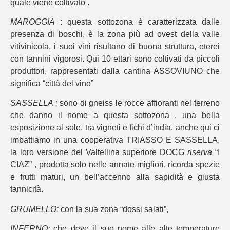
quale viene coltivato .
MAROGGIA
: questa sottozona è caratterizzata dalle
presenza di boschi, è la zona più ad ovest della valle
vitivinicola, i suoi vini risultano di buona struttura, eterei
con tannini vigorosi. Qui 10 ettari sono coltivati da piccoli
produttori, rappresentati dalla cantina ASSOVIUNO che
significa “città del vino”
SASSELLA :
sono di gneiss le rocce affioranti nel terreno
che danno il nome a questa sottozona , una bella
esposizione al sole, tra vigneti e fichi d’india, anche qui ci
imbattiamo in una cooperativa TRIASSO E SASSELLA,
la loro versione del Valtellina superiore DOCG
riserva
“I
CIAZ” , prodotta solo nelle annate migliori, ricorda spezie
e frutti maturi, un bell’accenno alla sapidità e giusta
tannicità.
GRUMELLO:
con la sua zona “dossi salati”,
INFERNO:
che deve il suo nome alle alte temperature