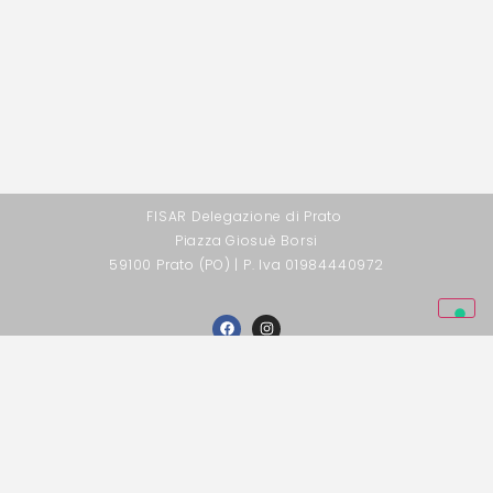
FISAR Delegazione di Prato
Piazza Giosuè Borsi
59100 Prato (PO) | P. Iva 01984440972
Privacy Policy
Cookie Policy