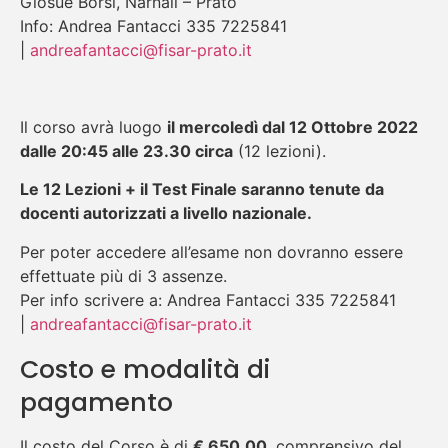
Giosuè Borsi, Narnali – Prato
Info: Andrea Fantacci 335 7225841
|
andreafantacci@fisar-prato.it
Il corso avrà luogo
il mercoledì dal 12 Ottobre 2022
dalle 20:45 alle 23.30 circa
(12 lezioni).
Le 12 Lezioni + il Test Finale saranno tenute da
docenti autorizzati a livello nazionale.
Per poter accedere all’esame non dovranno essere
effettuate più di 3 assenze.
Per info scrivere a: Andrea Fantacci 335 7225841
|
andreafantacci@fisar-prato.it
Costo e modalità di
pagamento
Il costo del Corso è di
€ 650,00
, comprensivo del